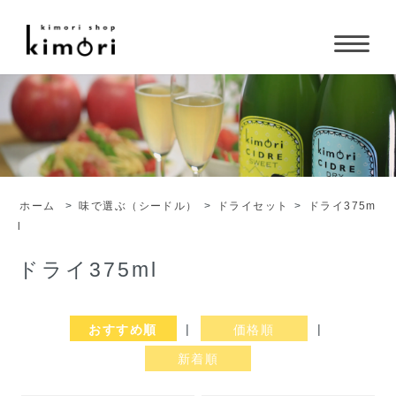
ホーム
>
味で選ぶ（シードル）
>
ドライセット
>
ドライ375m
l
ドライ375ml
おすすめ順
|
価格順
|
新着順