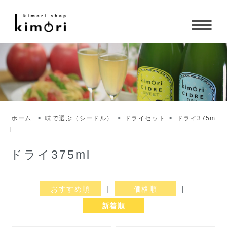
ホーム
>
味で選ぶ（シードル）
>
ドライセット
>
ドライ375m
l
ドライ375ml
おすすめ順
|
価格順
|
新着順