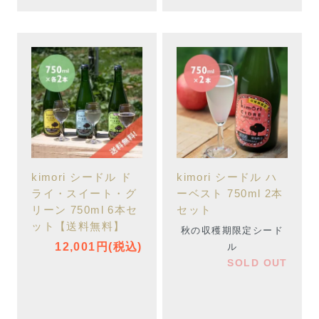
kimori シードル ド
kimori シードル ハ
ライ・スイート・グ
ーベスト 750ml 2本
リーン 750ml 6本セ
セット
ット【送料無料】
秋の収穫期限定シード
12,001円(税込)
ル
SOLD OUT