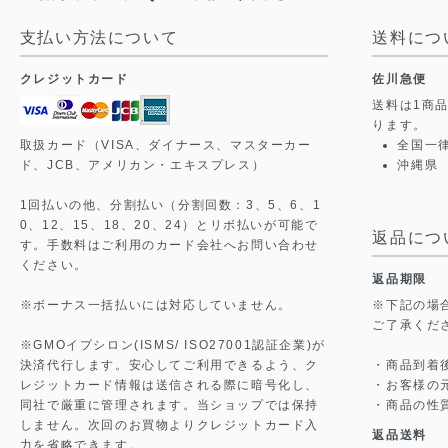
支払い方法について
送料につ
クレジットカード
佐川急便
送料は1商
ります。
取扱カード（VISA、ダイナース、マスターカー
全国一
ド、JCB、アメリカン・エキスプレス）
沖縄県 
1回払いの他、分割払い（分割回数：3、5、6、1
0、12、15、18、20、24）とリボ払いが可能で
返品につ
す。手数料はご利用のカード会社へお問い合わせ
ください。
返品期限
※ボーナス一括払いには対応していません。
※下記の場
ご了承くだ
※GMOイプシロン(ISMS/ ISO27001認証企業)が
決済代行します。安心してご利用できるよう、ク
・商品到着
レジットカード情報は送信される際に暗号化し、
・お客様の
同社で厳重に管理されます。当ショップでは保持
・商品の性
しません。次回のお買物よりクレジットカード入
返品送料
力を省略できます。