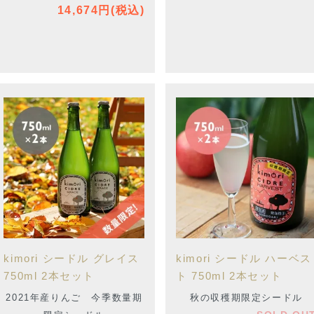
14,674円(税込)
kimori シードル グレイス
kimori シードル ハーベス
750ml 2本セット
ト 750ml 2本セット
2021年産りんご 今季数量期
秋の収穫期限定シードル