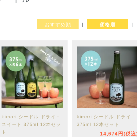
おすすめ順
|
価格順
|
kimori シードル ドライ・
kimori シードル ドライ
スイート 375ml 12本セッ
375ml 12本セット
ト
14,674円(税込